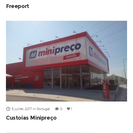
Freeport
5 juillet, 2017
in
Portugal
0
1
Custoias Minipreço