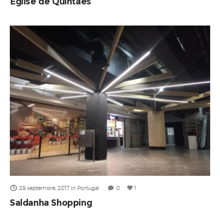
Église de Quintães
29 septembre, 2017
in
Portugal
0
1
Saldanha Shopping