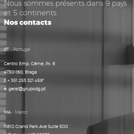
Nous sommes présents dans 9 pays
et 5 continents.
Nos contacts
PT
–
Portugal
Centro Emp. Gême, Pv. 8
4730-180, Braga
t: + 351 253 321 459*
e: geral@grupodg.pt
MA
–
Maroc
11810 Grand Park Ave Suite 500