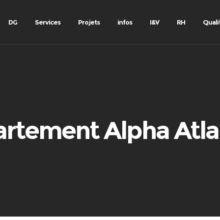
DG
Services
Projets
infos
I&V
RH
Quali
rtement Alpha Atla