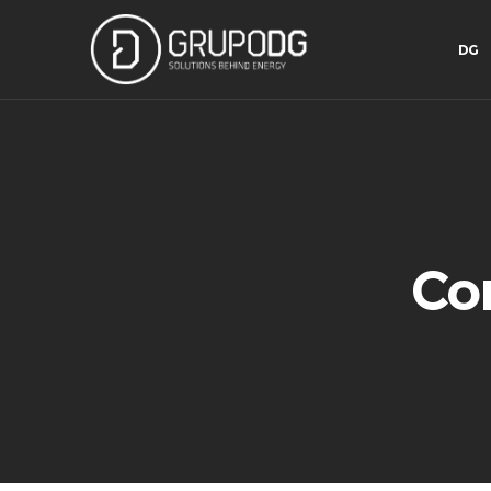
DG
Con