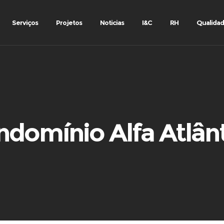
Serviços
Projetos
Noticias
I&C
RH
Qualida
domínio Alfa Atlân