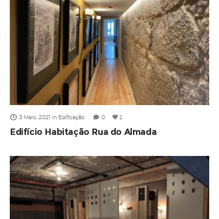
3 Maio, 2021
in
Edificação
0
2
Edifício Habitação Rua do Almada