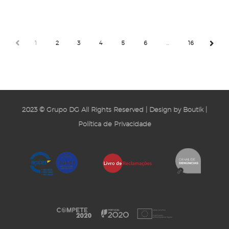
PREV
1
2
3
4
5
6
…
16
NEXT
2023 © Grupo DG All Rights Reserved | Design by
Boutik
|
Política de Privacidade