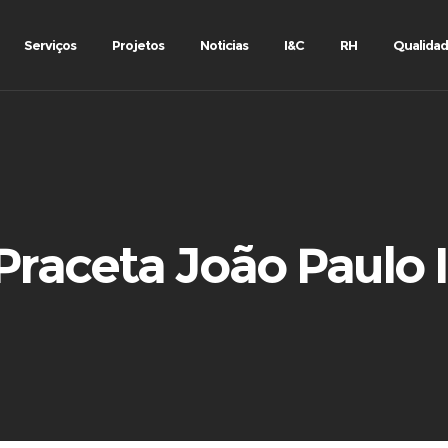
Serviços
Projetos
Noticias
I&C
RH
Qualida
Praceta João Paulo I